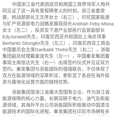
中国浙江省代表团成员和两国工商界领军人物共
同见证了这一具有里程碑意义的时刻。浙江省委常
委、统战部部长王文序女士（右三），印尼国家能源
与矿产资源部电力战略发展局局长
Andriah Feby Misna
女士（左二），投资及下游产业部执行监管副部长
EdyJunaedi
先生，印度尼西亚共和国驻上海总领事
Berlianto Situngkir
先生（左三），印度尼西亚工商会
中国委员会主席
Garibaldi Thohir
先生（右二），浙能
集团副总经理戴豪波先生（左一），中国秦发集团董
事局主席徐达先生（右一）出席签约仪式并见证双方
签约。秦发集团与浙能国际的强强联合，不仅体现了
双方在能源领域的深厚积淀，更彰显了各自在海外投
资与属地化运营方面的独特优势。
浙能集团是浙江省属大型国有企业，作为浙江省
能源保障的核心力量，长期深耕于电力、油气及新能
源领域，其海外平台公司浙能国际积极推动中国清洁
能源技术的国际化进程。秦发集团在印尼市场拥有多