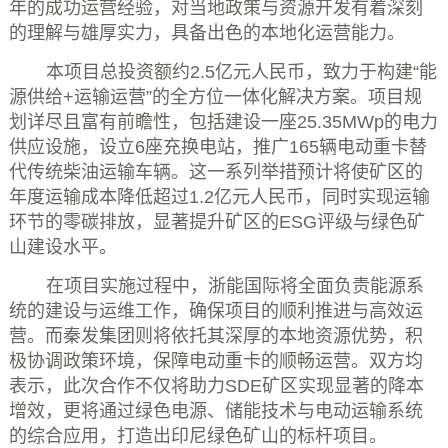
年的成功运营经验，对当地政策与资源开发有着深刻
的理解与雄厚实力，具备出色的本地化运营能力。
本项目总投资额约
2.5
亿元人民币，致力于构建
“
能
源供给
+
运输运营
”
的全方位一体化解决方案。项目规
划详尽且富有前瞻性，包括建设一座
25.35MWp
的电力
供应设施，设立
6
座充换电站，推广
165
辆电动重卡替
代传统柴油运输车辆。这一系列举措预计将使矿区的
年度运输成本降低超过
1.2
亿元人民币，同时实现运输
环节的零碳排放，显著提升矿区的
ESG
评级与绿色矿
山建设水平。
在项目实施过程中，浙能国际将全面负责能源系
统的建设与运维工作，确保项目的顺利推进与高效运
营。而秦发集团则将依托其深厚的本地资源优势，积
极协调政策环境，保障电动重卡的顺畅运营。双方均
表示，此次合作不仅将助力
SDE
矿区实现显著的降本
增效，更将通过绿色电源、储能技术与电动运输系统
的综合应用，打造出印尼绿色矿山的标杆项目。