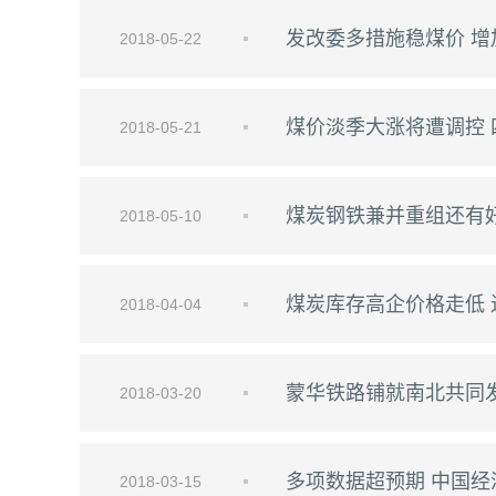
发改委多措施稳煤价 增
2018-05-22
煤价淡季大涨将遭调控
2018-05-21
煤炭钢铁兼并重组还有
2018-05-10
煤炭库存高企价格走低
2018-04-04
蒙华铁路铺就南北共同
2018-03-20
多项数据超预期 中国经
2018-03-15