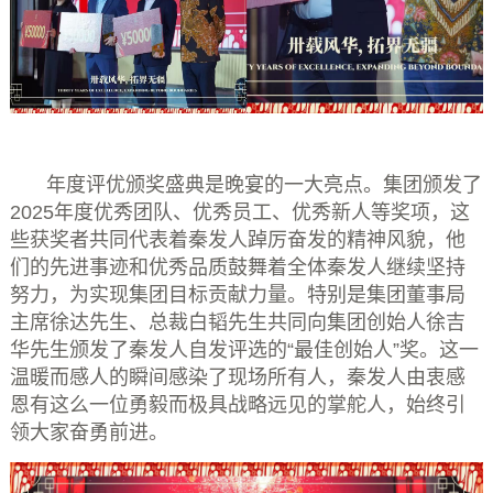
年度评优颁奖盛典是晚宴的一大亮点。集团颁发了
2025
年度优秀团队、优秀员工、优秀新人等奖项，这
些获奖者共同代表着秦发人踔厉奋发的精神风貌，他
们的先进事迹和优秀品质鼓舞着全体秦发人继续坚持
努力，为实现集团目标贡献力量。特别是集团董事局
主席徐达先生、总裁白韬先生共同向集团创始人徐吉
华先生颁发了秦发人自发评选的
“
最佳创始人
”
奖。这一
温暖而感人的瞬间感染了现场所有人，秦发人由衷感
恩有这么一位勇毅而极具战略远见的掌舵人，始终引
领大家奋勇前进。