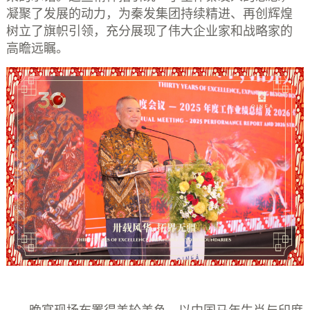
凝聚了发展的动力，为秦发集团持续精进、再创辉煌
树立了旗帜引领，充分展现了伟大企业家和战略家的
高瞻远瞩。