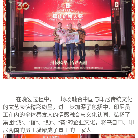
在晚宴过程中，一场场融合中国与印尼传统文化
的文艺表演精彩纷呈，进一步加深了包括中、印尼员
工在内的全体秦发人的情感融合与文化认同，弘扬了
集团
“
诚
”
、
“
信
”
、
“
勤
”
、
“
奋
”
的企业文化，将来自中、印
尼两国的员工凝聚成了真正的一家人。