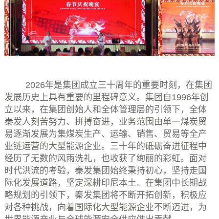
2026年是集团成立三十周年的重要时刻，在集团
发展历史上具有重要的里程碑意义。集团自
1996
年创
立以来，在集团创始人和全体管理层的引领下，全体
秦发人刻苦努力、拼搏奋进，业务范围由单一煤炭贸
易逐渐发展为集煤炭生产、运输、销售、贸易等全产
业链运营的大型能源企业。三十年的砥砺奋进征程中
经历了无数的风雨洗礼，也收获了绚丽的彩虹。面对
时代洪流的考验，秦发集团始终秉持初心，坚持走国
际化发展道路，坚定深耕印尼本土。在集团中长期战
略规划的引领下，秦发集团将不断开拓创新，积极应
对各种挑战，向着国际化大型能源企业不断迈进，为