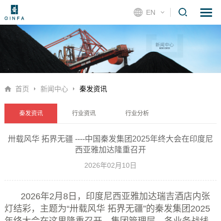
EN
首页
新闻中心
秦发资讯
秦发资讯
行业资讯
行业分析
卅载风华 拓界无疆 ----中国秦发集团2025年终大会在印度尼
西亚雅加达隆重召开
2026年02月10日
2026年
2
月
8
日，印度尼西亚雅加达瑞吉酒店内张
灯结彩，主题为
“
卅载风华 拓界无疆
”
的秦发集团
2025